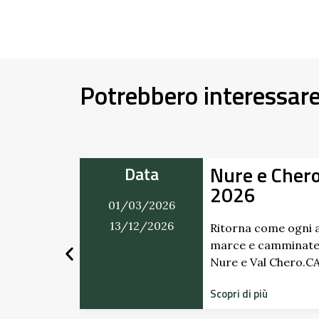
Potrebbero interessar
 e Chero in Movimento
Data
6
01/03/202
31/12/202
come ogni anno il ricco calendario di
 camminate in programma tra Val
Val Chero.CALENDARIO …
più