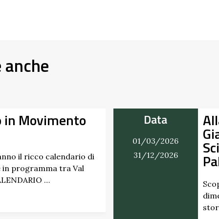
e anche
Alla Scoperta dei Profumi del
Giardino del Castello di
6
Scipione dei Marchesi
6
Pallavicino
Scopri i profumi inaspettati di erbe e frutti
dimenticati radicati da secoli. Nel giardino
storico del Castello di Scipione …