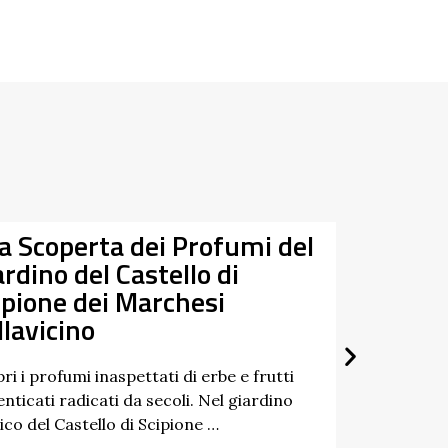
Tra Taro e Ceno alla
Data
Riscoperta dei Fiumi G
07/03/2026
27/09/2026
Un percorso a tappe tra natura, st
paesaggi dell’Appennino: è questo lo
di “Tra Taro e Ceno”, un’iniziativa …
Scopri di più