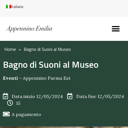
Italiano
Scopri l’Appennin
Pianifica il tuo viaggi
Perché vivere qui
Perché investire qui
Home
»
Bagno di Suoni al Museo
Bagno di Suoni al Museo
Eventi
–
Appennino Parma Est
Data inizio 12/05/2024
Data fine 12/05/2024
15
A pagamento