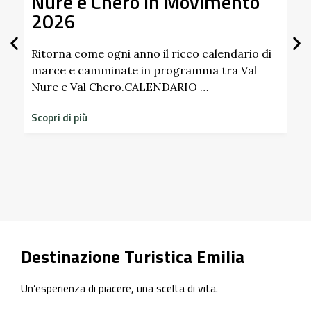
o
Alla Scoperta dei Profumi del
Giardino del Castello di
Scipione dei Marchesi
Pallavicino
o di
l
Scopri i profumi inaspettati di erbe e frutti
dimenticati radicati da secoli. Nel giardino
storico del Castello di Scipione …
Scopri di più
Destinazione Turistica Emilia
Un’esperienza di piacere, una scelta di vita.