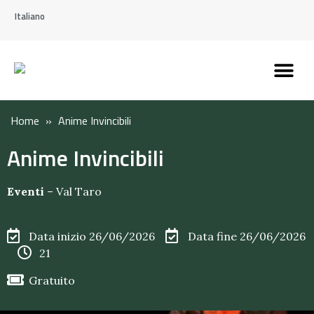
Italiano
Scopri l’Appennin
Pianifica il tuo viaggi
Perché vivere qui
Perché investire qui
Home
»
Anime Invincibili
Anime Invincibili
Eventi
–
Val Taro
Data inizio 26/06/2026
Data fine 26/06/2026
21
Gratuito