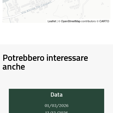
Leaflet
| ©
OpenStreetMap
contributors ©
CARTO
Potrebbero interessare
anche
Data
01/03/2026
13/12/2026