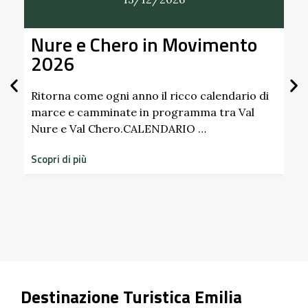
Nure e Chero in Movimento
Al
2026
Gi
Sc
Pa
Ritorna come ogni anno il ricco calendario di
marce e camminate in programma tra Val
Nure e Val Chero.CALENDARIO …
Sco
dim
Scopri di più
sto
Scop
Destinazione Turistica Emilia