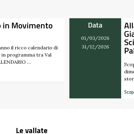
ento
Alla Scoperta
Data
Giardino del 
01/03/2026
Scipione dei
31/12/2026
Pallavicino
ndario di
ra Val
Scopri i profumi inas
dimenticati radicati 
storico del Castello 
Scopri di più
Le vallate