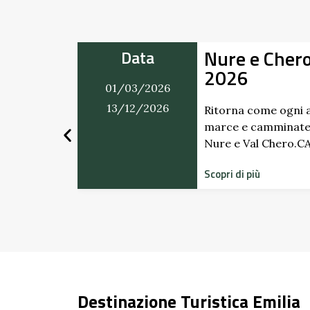
Nure e Chero in Movim
Data
2026
01/03/2026
13/12/2026
Ritorna come ogni anno il ricco cale
marce e camminate in programma t
Nure e Val Chero.CALENDARIO …
Scopri di più
Destinazione Turistica Emilia