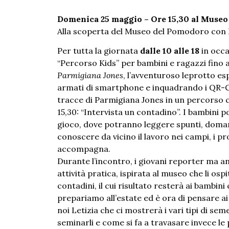
Domenica 25 maggio – Ore 15,30 al Museo
Alla scoperta del Museo del Pomodoro con 
Per tutta la giornata
dalle 10 alle 18
in occa
“Percorso Kids” per bambini e ragazzi fino 
Parmigiana Jones
, l’avventuroso leprotto es
armati di smartphone e inquadrando i QR-C
tracce di Parmigiana Jones in un percorso 
15,30: “Intervista un contadino”. I bambini po
gioco, dove potranno leggere spunti, doma
conoscere da vicino il lavoro nei campi, i pro
accompagna.
Durante l’incontro, i giovani reporter ma an
attività pratica, ispirata al museo che li os
contadini, il cui risultato resterà ai bambin
prepariamo all’estate ed è ora di pensare a
noi Letizia che ci mostrerà i vari tipi di se
seminarli e come si fa a travasare invece le