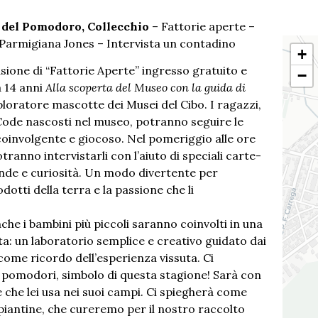
 del Pomodoro, Collecchio
– Fattorie aperte –
Parmigiana Jones – Intervista un contadino
+
sione di “Fattorie Aperte” ingresso gratuito e
−
a 14 anni
Alla scoperta del Museo con la guida di
ploratore mascotte dei Musei del Cibo. I ragazzi,
ode nascosti nel museo, potranno seguire le
coinvolgente e giocoso. Nel pomeriggio alle ore
tranno intervistarli con l’aiuto di speciali carte-
nde e curiosità. Un modo divertente per
dotti della terra e la passione che li
che i bambini più piccoli saranno coinvolti in una
pita: un laboratorio semplice e creativo guidato dai
i come ricordo dell’esperienza vissuta. Ci
i pomodori, simbolo di questa stagione! Sarà con
me che lei usa nei suoi campi. Ci spiegherà come
 piantine, che cureremo per il nostro raccolto