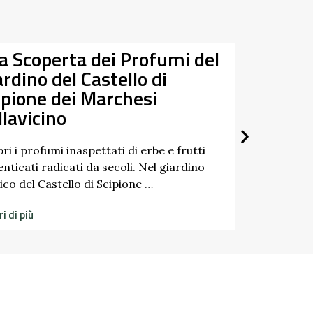
 dei Profumi del
Tra
Data
Castello di
Ris
07/03/2026
 Marchesi
27/09/2026
Un p
paesa
di “T
pettati di erbe e frutti
da secoli. Nel giardino
Scopri
di Scipione …