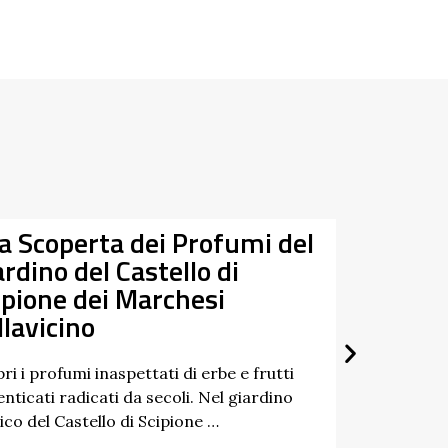
Tra Taro e Ceno alla
Riscoperta dei Fiumi Gemelli
Un percorso a tappe tra natura, storia e
paesaggi dell’Appennino: è questo lo spirito
di “Tra Taro e Ceno”, un’iniziativa …
Scopri di più