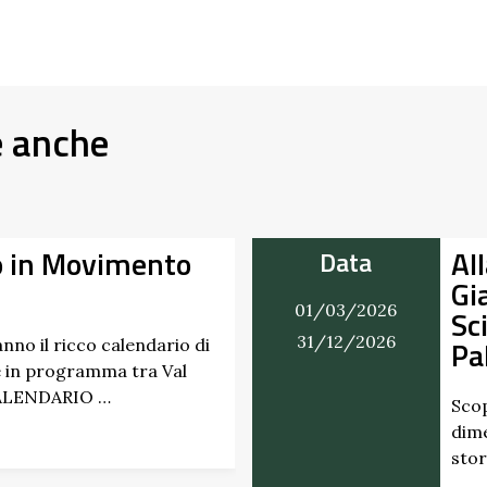
e anche
perta dei Profumi del
Data
 del Castello di
07/03/2026
 dei Marchesi
27/09/2026
ino
umi inaspettati di erbe e frutti
adicati da secoli. Nel giardino
astello di Scipione …