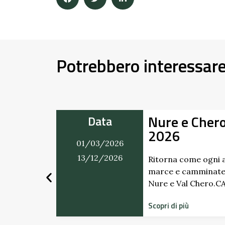
Potrebbero interessar
Movimento
Alla Sco
Data
Giardino
01/03/2026
Scipione
31/12/2026
Pallavic
cco calendario di
ramma tra Val
RIO …
Scopri i prof
dimenticati r
storico del C