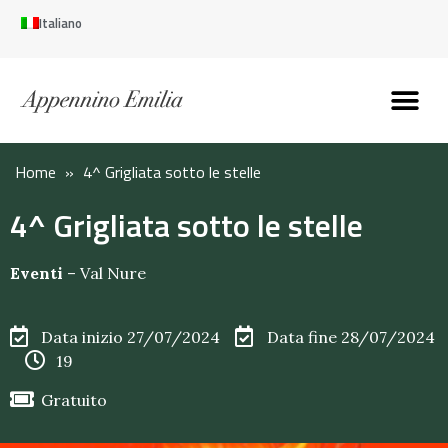
Italiano
Scopri l’Appennin
Pianifica il tuo viaggi
Perché vivere qui
Perché investire qui
Home
»
4^ Grigliata sotto le stelle
4^ Grigliata sotto le stelle
Eventi
–
Val Nure
Data inizio 27/07/2024
Data fine 28/07/2024
19
Gratuito