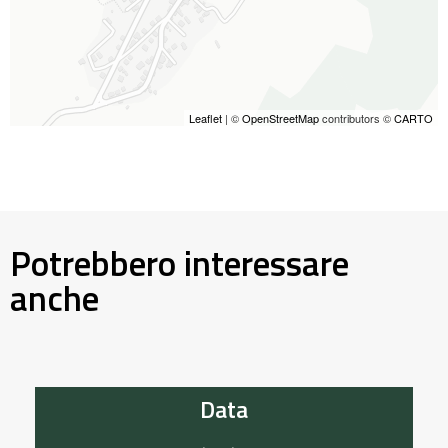
Leaflet
| ©
OpenStreetMap
contributors ©
CARTO
Potrebbero interessare
anche
Data