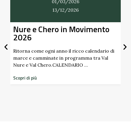
01/03/2026
13/12/2026
ure e Chero in Movimento
Alla 
2026
Giardi
Scipi
Pallav
itorna come ogni anno il ricco calendario di
arce e camminate in programma tra Val
ure e Val Chero.CALENDARIO …
Scopri i 
dimentica
opri di più
storico d
Scopri di p