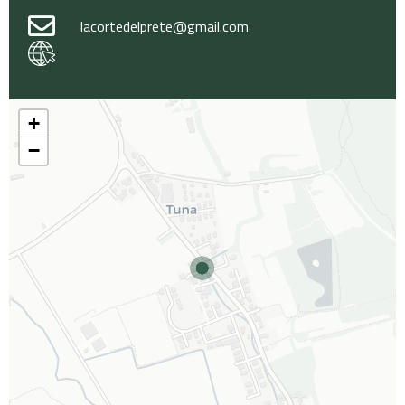
lacortedelprete@gmail.com
+
−