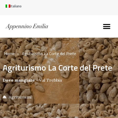
Italiano
Scopri l’Appennin
Pianifica il tuo viaggi
Perché vivere qui
Perché investire qui
Home
»
Agriturismo La Corte del Prete
Agriturismo La Corte del Prete
Dove mangiare
–
Val Trebbia
Agriturismi