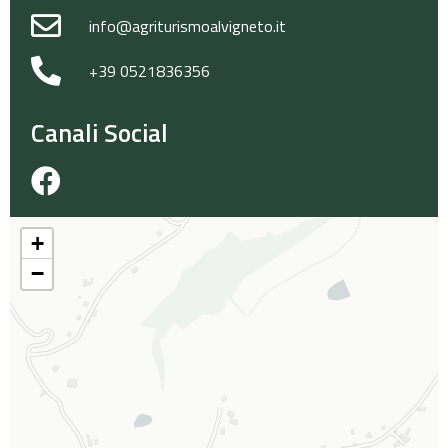
info@agriturismoalvigneto.it
+39 0521836356
Canali Social
+
−