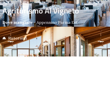
Agriturismo Al Vigneto
Dove mangiare
–
Appennino Parma Est
Ristoranti