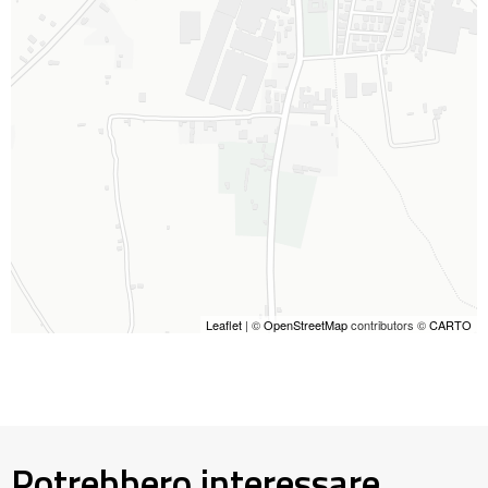
Leaflet
| ©
OpenStreetMap
contributors ©
CARTO
Potrebbero interessare