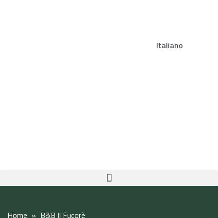
Italiano
Home
»
B&B Il Fucorè