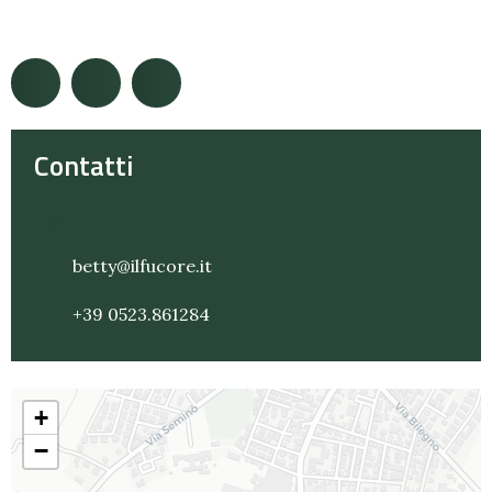
Contatti
betty@ilfucore.it
+39 0523.861284
+
−