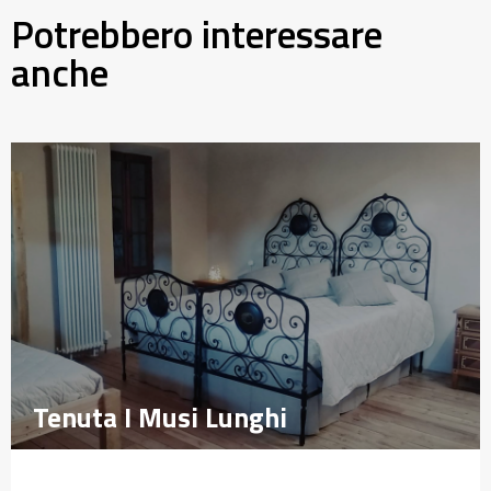
Potrebbero interessare
anche
Tenuta I Musi Lunghi
Tenuta I Musi Lunghi