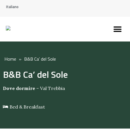
Italiano
Scopri l’Appennin
Pianifica il tuo viaggi
Perché vivere qui
Perché investire qui
Home
»
B&B Ca’ del Sole
B&B Ca’ del Sole
Dove dormire
–
Val Trebbia
Bed & Breakfast