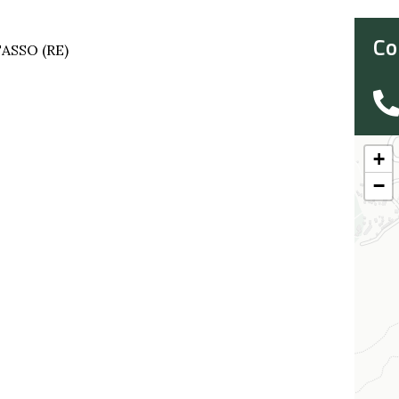
Co
ASSO (RE)
+
−