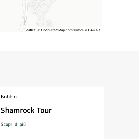
Leaflet
| ©
OpenStreetMap
contributors ©
CARTO
Bobbio
Noleg
Shamrock Tour
Scopri di 
Scopri di più