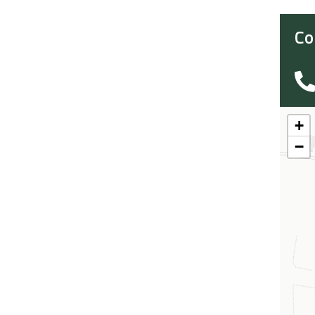
Co
+
−