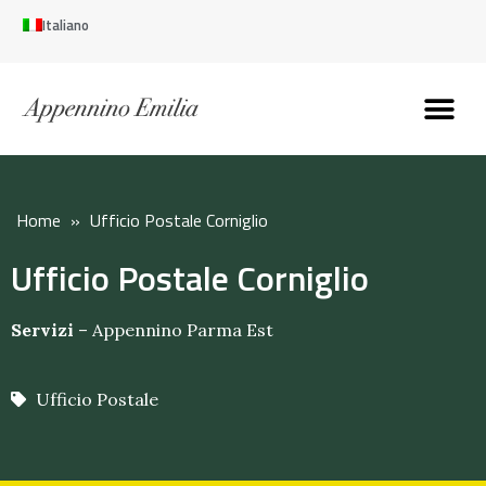
Italiano
Scopri l’Appennin
Pianifica il tuo viaggi
Perché vivere qui
Perché investire qui
Home
»
Ufficio Postale Corniglio
Ufficio Postale Corniglio
Servizi
–
Appennino Parma Est
Ufficio Postale