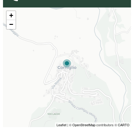
+
−
Leaflet
| ©
OpenStreetMap
contributors ©
CARTO