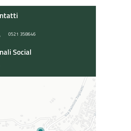
ntatti
0521 358646
nali Social