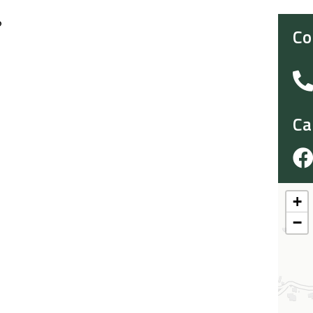
o
Co
Ca
+
−