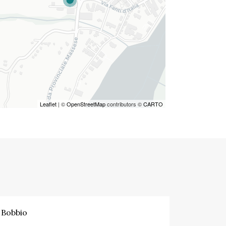
Leaflet
| ©
OpenStreetMap
contributors ©
CARTO
Bobbio
Noleg