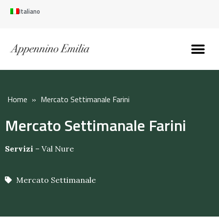
Italiano
Scopri l’Appennin
Pianifica il tuo viaggi
Perché vivere qui
Perché investire qui
Home
»
Mercato Settimanale Farini
Mercato Settimanale Farini
Servizi
–
Val Nure
Mercato Settimanale