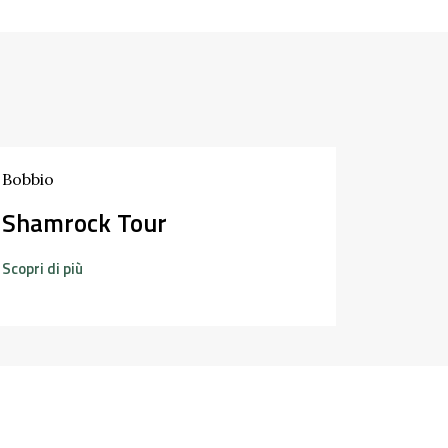
Bobbio
Noleg
Shamrock Tour
Scopri di 
Scopri di più