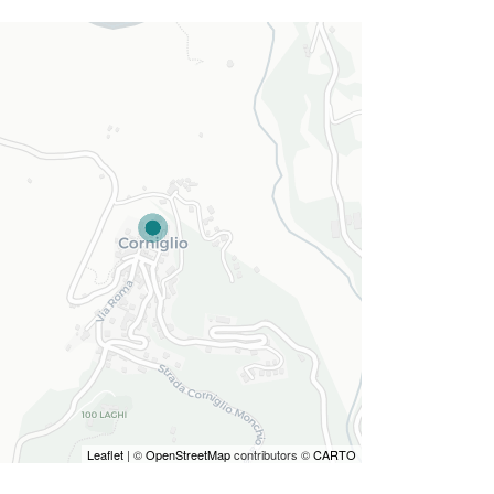
Leaflet
| ©
OpenStreetMap
contributors ©
CARTO