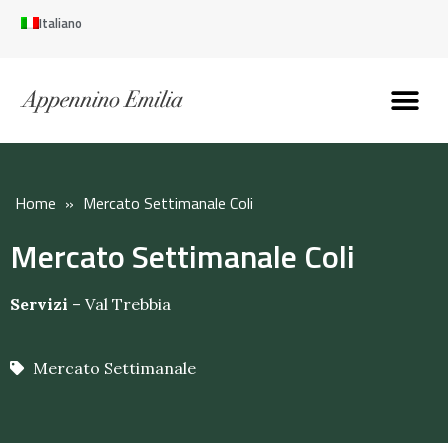
Italiano
Scopri l’Appennin
Pianifica il tuo viaggi
Perché vivere qui
Perché investire qui
Home
»
Mercato Settimanale Coli
Mercato Settimanale Coli
Servizi
–
Val Trebbia
Mercato Settimanale