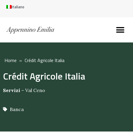
Italiano
Scopri l’Appennin
Pianifica il tuo viaggi
Perché vivere qui
Perché investire qui
Home
»
Crédit Agricole Italia
Crédit Agricole Italia
Servizi
–
Val Ceno
Banca