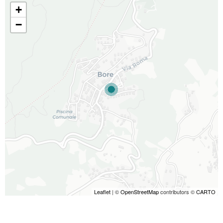
+
−
Leaflet
| ©
OpenStreetMap
contributors ©
CARTO