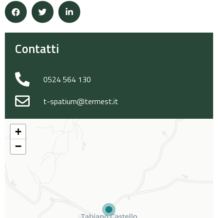
Contatti
0524 564 130
t-spatium@termest.it
+
−