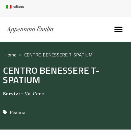
Italiano
Scopri l’Appennin
Pianifica il tuo viaggi
Perché vivere qui
Perché investire qui
Home
»
CENTRO BENESSERE T-SPATIUM
CENTRO BENESSERE T-
SPATIUM
Servizi
–
Val Ceno
Piscina