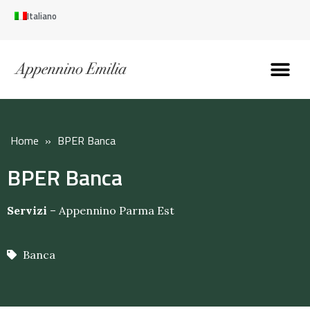
Italiano
Scopri l’Appennin
Pianifica il tuo viaggi
Perché vivere qui
Perché investire qui
Home
»
BPER Banca
BPER Banca
Servizi
–
Appennino Parma Est
Banca