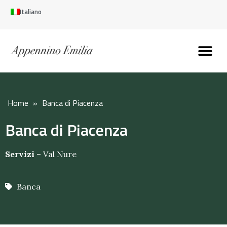
Italiano
Scopri l’Appennin
Pianifica il tuo viaggi
Perché vivere qui
Perché investire qui
Home
»
Banca di Piacenza
Banca di Piacenza
Servizi
–
Val Nure
Banca