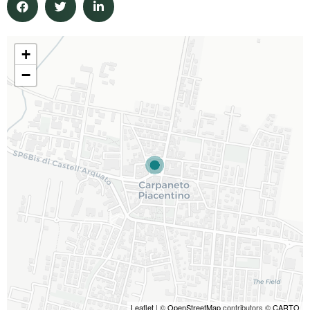
+
−
Leaflet
| ©
OpenStreetMap
contributors ©
CARTO