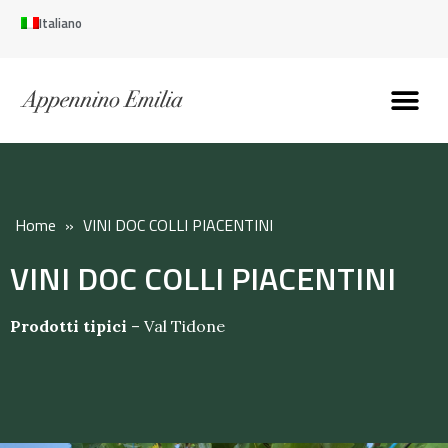
Italiano
Scopri l’Appennin
Pianifica il tuo viaggi
Perché vivere qui
Perché investire qui
Home
»
VINI DOC COLLI PIACENTINI
VINI DOC COLLI PIACENTINI
Prodotti tipici
–
Val Tidone