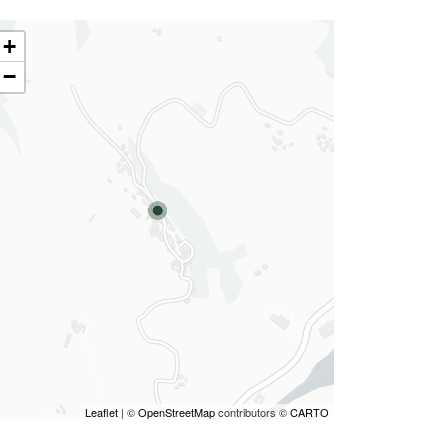
+
−
Leaflet
| ©
OpenStreetMap
contributors ©
CARTO