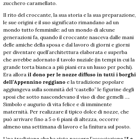
zucchero caramellato.
Il rito del croccante, la sua storia e la sua preparazione,
le sue origini e il suo significato rimandano ad un
mondo tutto femminile: ad un mondo di alcune
generazioni fa, quando il croccante nasceva dalle mani
delle amiche della sposa e dal lavoro di giorni e giorni
per diventare quell’architettura elaborata e superba
che avrebbe adornato il tavolo nuziale (in tempi in cui la
grande torta bianca a più piani era un lusso per pochi).
Era allora
il dono per le nozze diffuso in tutti i borghi
dell’Appennino reggiano
e la tradizione popolare
aggiungeva sulla sommità del “castello” le figurine degli
sposi che sotto nascondevano il viso di due gemelli ….
Simbolo e augurio di vita felice e di imminente
maternità. Per realizzare il tipico dolce di nozze, che
può arrivare fino a 5 o 6 piani di altezza, occorre
almeno una settimana di lavoro e la finitura sul posto.
Una tradizione che ha visto nascere l’associazione
“Le