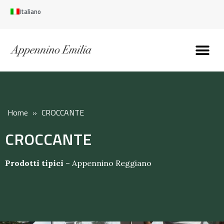
Italiano
Scopri l’Appennin
Pianifica il tuo viaggi
Perché vivere qui
Perché investire qui
Home
»
CROCCANTE
CROCCANTE
Prodotti tipici
–
Appennino Reggiano