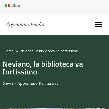
Italiano
Scopri l’Appennin
Pianifica il tuo viaggi
Perché vivere qui
Perché investire qui
Home
»
Neviano, la biblioteca va fortissimo
Neviano, la biblioteca va
fortissimo
News
–
Appennino Parma Est