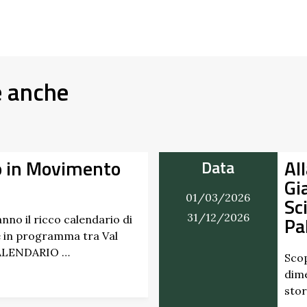
e anche
ento
Alla Scoperta
Data
Giardino del 
01/03/2026
Scipione dei
31/12/2026
Pallavicino
ndario di
ra Val
Scopri i profumi inas
dimenticati radicati 
storico del Castello 