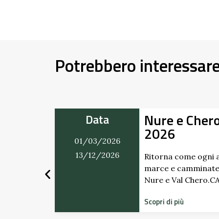
Potrebbero interessar
Nure e Chero in Movim
Data
2026
01/03/2026
13/12/2026
Ritorna come ogni anno il ricco cale
marce e camminate in programma t
Nure e Val Chero.CALENDARIO …
Scopri di più