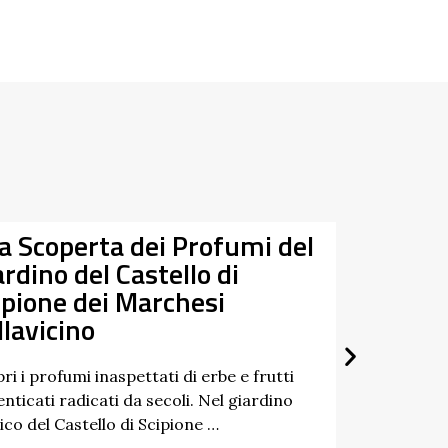
 dei Profumi del
Tra
Data
Castello di
Ris
07/03/2026
 Marchesi
27/09/2026
Un p
paesa
di “T
pettati di erbe e frutti
da secoli. Nel giardino
Scopri
di Scipione …