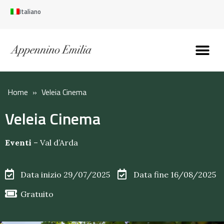
Italiano
Scopri l’Appennin
Pianifica il tuo viaggi
Perché vivere qui
Perché investire qui
Home
»
Veleia Cinema
Veleia Cinema
Eventi
–
Val d’Arda
Data inizio 29/07/2025
Data fine 16/08/2025
Gratuito