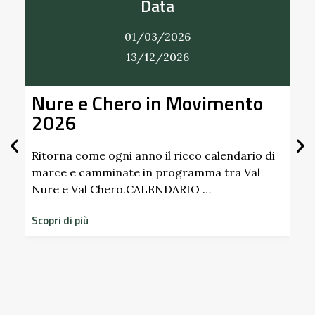
Data
01/03/2026
13/12/2026
Nure e Chero in Movimento
Al
2026
Gi
Sc
Pa
Ritorna come ogni anno il ricco calendario di
marce e camminate in programma tra Val
Nure e Val Chero.CALENDARIO …
Sco
dim
Scopri di più
sto
Scop