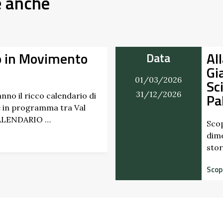
e anche
vimento
Alla Scop
Data
Giardino d
01/03/2026
Scipione 
31/12/2026
Pallavicin
 calendario di
mma tra Val
 …
Scopri i profumi
dimenticati radi
storico del Cast
Scopri di più