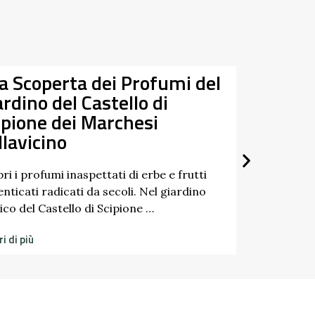
erta dei Profumi del
Data
el Castello di
07/03/2026
dei Marchesi
27/09/2026
o
 inaspettati di erbe e frutti
cati da secoli. Nel giardino
ello di Scipione …