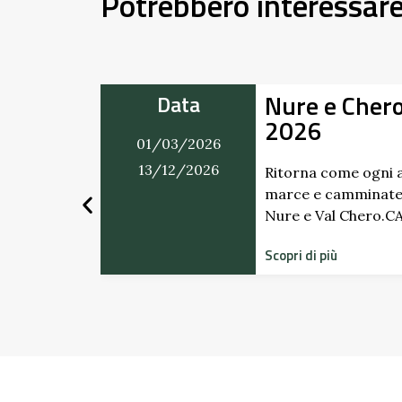
Potrebbero interessar
Nure e Chero in Mo
Data
2026
01/03/2026
13/12/2026
Ritorna come ogni anno il ricco
marce e camminate in progra
Nure e Val Chero.CALENDARIO
Scopri di più