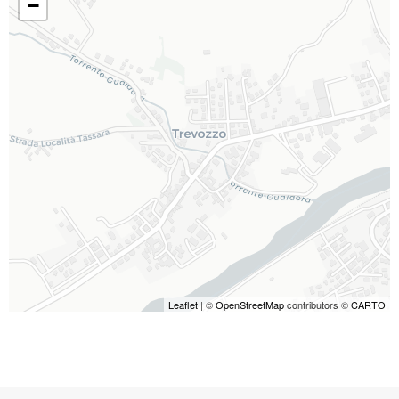
−
Leaflet
| ©
OpenStreetMap
contributors ©
CARTO