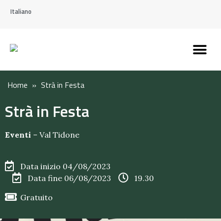
Italiano
Scopri l’Appennin
Pianifica il tuo viaggi
Perché vivere qui
Perché investire qui
Home
»
Strà in Festa
Strà in Festa
Eventi
–
Val Tidone
Data inizio 04/08/2023
Data fine 06/08/2023
19.30
Gratuito