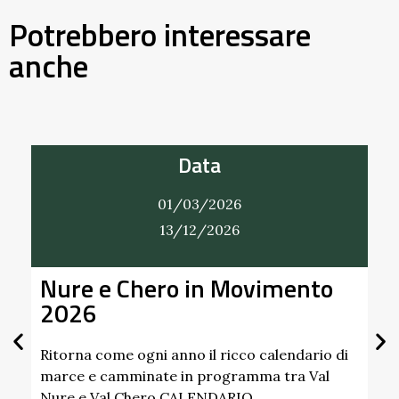
Potrebbero interessare
anche
Data
01/03/2026
31/12/2026
nto
Alla Scoperta dei Profumi del
Giardino del Castello di
Scipione dei Marchesi
Pallavicino
ario di
 Val