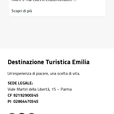
Scopri i profumi inaspettati di erbe e frutti
dimenticati radicati da secoli. Nel giardino
storico del Castello di Scipione …
Scopri di più
Destinazione Turistica Emilia
Un’esperienza di piacere, una scelta di vita.
SEDE LEGALE:
Viale Martiri della Libertà, 15 – Parma
CF 92192900345
PI 02864470345