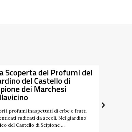
la Scoperta dei Profumi del
Da
ardino del Castello di
07/03/
ipione dei Marchesi
27/09/
llavicino
ri i profumi inaspettati di erbe e frutti
nticati radicati da secoli. Nel giardino
ico del Castello di Scipione …