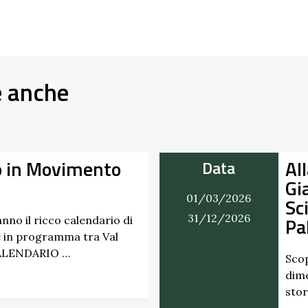
e anche
o in Movimento
Al
Data
Gi
01/03/2026
Sc
31/12/2026
Pa
nno il ricco calendario di
 in programma tra Val
CALENDARIO …
Scop
dime
stor