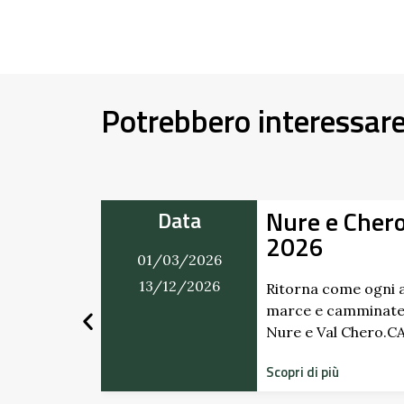
Potrebbero interessar
Nure e Cher
Data
2026
01/03/2026
mercatino
ti. Dai
13/12/2026
Ritorna come ogni a
marce e camminate
Nure e Val Chero.
Scopri di più