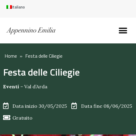
Italiano
Scopri l’Appennin
Pianifica il tuo viaggi
Perché vivere qui
Perché investire qui
Home
»
Festa delle Ciliegie
Festa delle Ciliegie
Eventi
–
Val d’Arda
Data inizio 30/05/2025
Data fine 08/06/2025
Gratuito