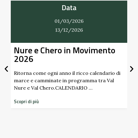
Data
01/03/2026
31/12/2026
o
Alla Scoperta dei Profumi del
Giardino del Castello di
Scipione dei Marchesi
Pallavicino
o di
l
Scopri i profumi inaspettati di erbe e frutti
dimenticati radicati da secoli. Nel giardino
storico del Castello di Scipione …
Scopri di più