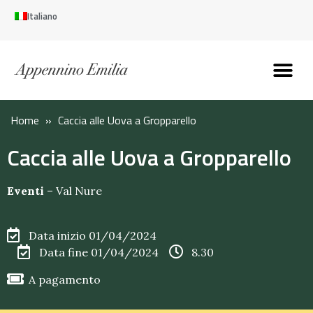
Italiano
Scopri l’Appennin
Pianifica il tuo viaggi
Perché vivere qui
Perché investire qui
Home
»
Caccia alle Uova a Gropparello
Caccia alle Uova a Gropparello
Eventi
–
Val Nure
Data inizio 01/04/2024
Data fine 01/04/2024
8.30
A pagamento