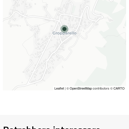
Leaflet
| ©
OpenStreetMap
contributors ©
CARTO