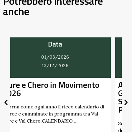
Potrebbero interessare
anche
Data
01/03/2026
31/12/2026
o
Alla Scoperta dei Profumi del
Giardino del Castello di
Scipione dei Marchesi
Pallavicino
o di
l
Scopri i profumi inaspettati di erbe e frutti
dimenticati radicati da secoli. Nel giardino