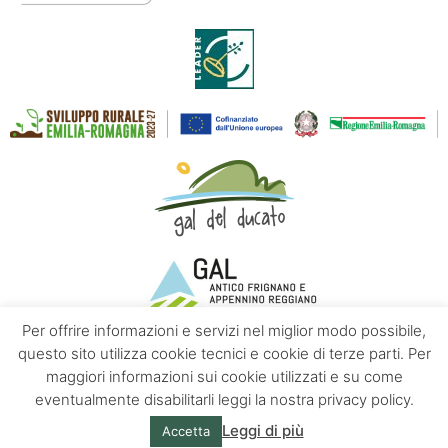
Per offrire informazioni e servizi nel miglior modo possibile,
questo sito utilizza cookie tecnici e cookie di terze parti. Per
maggiori informazioni sui cookie utilizzati e su come
Contatti
Chi siamo
Privacy policy
eventualmente disabilitarli leggi la nostra privacy policy.
Leggi di più
Accetta
© Appennino Emilia | Powered by
Altrama Italia