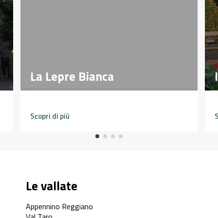
La Lepre Bianca
La Lepre Bianca
Scopri di più
S
Le vallate
Appennino Reggiano
Val Taro