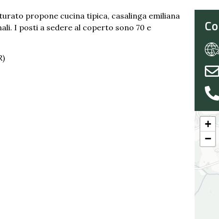
turato propone cucina tipica, casalinga emiliana
Co
li. I posti a sedere al coperto sono 70 e
R)
+
−