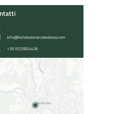
ntatti
info@hotelsanmarcobedonia.com
+39 0525824436