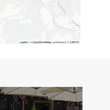
Leaflet
| ©
OpenStreetMap
contributors ©
CARTO