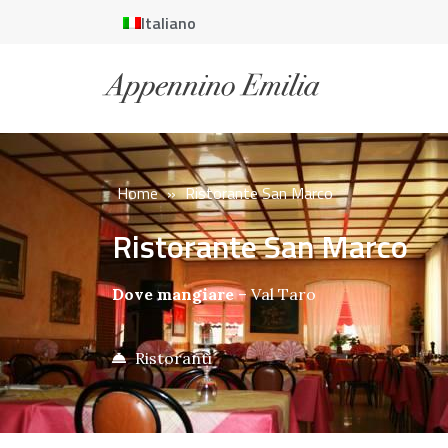
Italiano
Home
»
Ristorante San Marco
Ristorante San Marco
Dove mangiare
–
Val Taro
Ristoranti