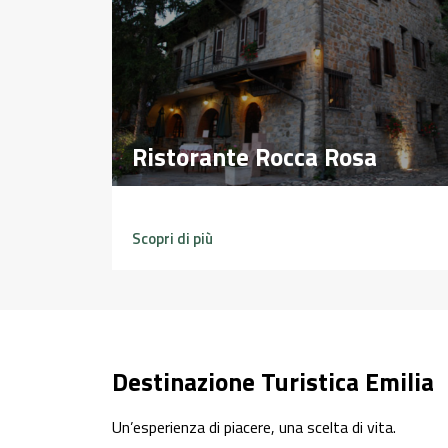
Ristorante Rocca Rosa
Ristorante Rocca Rosa
Scopri di più
Destinazione Turistica Emilia
Un’esperienza di piacere, una scelta di vita.