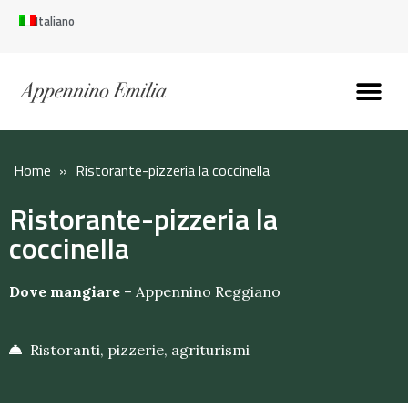
Italiano
Scopri l’Appennin
Pianifica il tuo viaggi
Perché vivere qui
Perché investire qui
Home
»
Ristorante-pizzeria la coccinella
Ristorante-pizzeria la
coccinella
Dove mangiare
–
Appennino Reggiano
Ristoranti, pizzerie, agriturismi