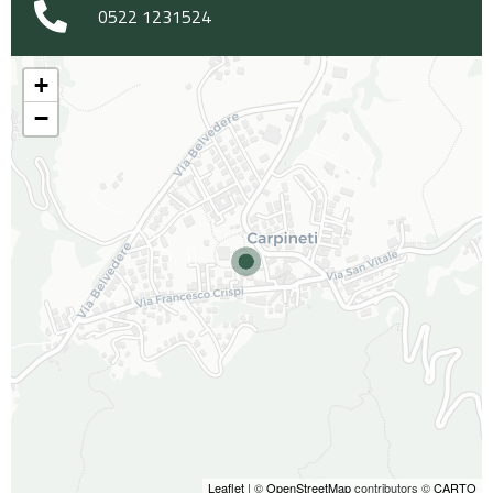
0522 1231524
+
−
Leaflet
| ©
OpenStreetMap
contributors ©
CARTO