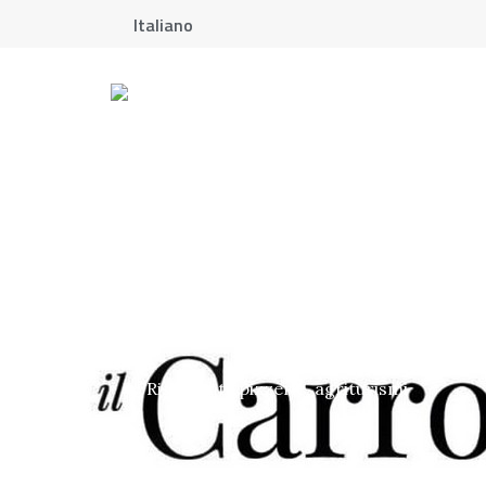
Italiano
Home
»
Ristorante Pizzeria Al Carrobbio
Ristorante Pizzeria Al C
Dove mangiare
–
Appennino Reggiano
Ristoranti, pizzerie, agriturismi