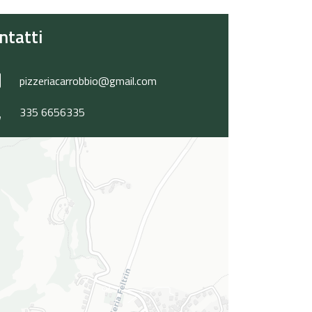
ntatti
pizzeriacarrobbio@gmail.com
335 6656335