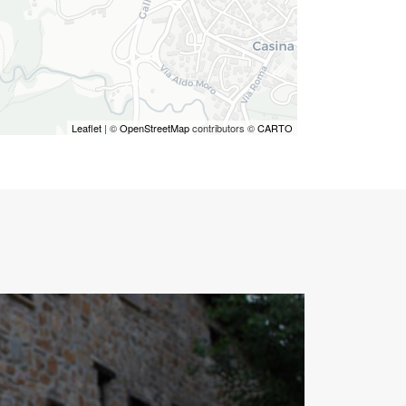
Leaflet
| ©
OpenStreetMap
contributors ©
CARTO