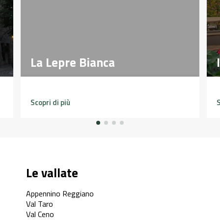
La Lepre Bianca
La Lepre Bianca
Scopri di più
S
Le vallate
Appennino Reggiano
Val Taro
Val Ceno