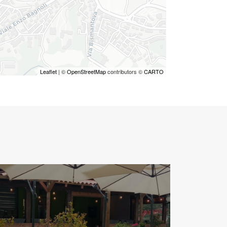
Leaflet
| ©
OpenStreetMap
contributors ©
CARTO