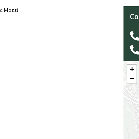
Ne Monti
Co
+
−