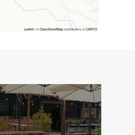
Leaflet
| ©
OpenStreetMap
contributors ©
CARTO