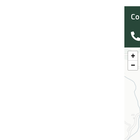
Co
+
−