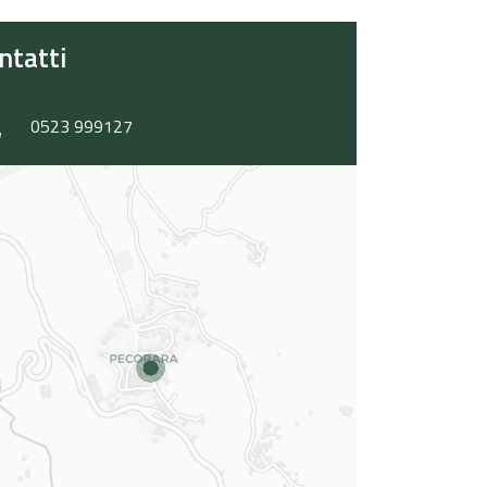
ntatti
0523 999127