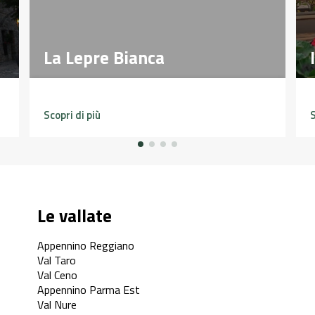
La Lepre Bianca
La Lepre Bianca
Scopri di più
S
Le vallate
Appennino Reggiano
Val Taro
Val Ceno
Appennino Parma Est
Val Nure