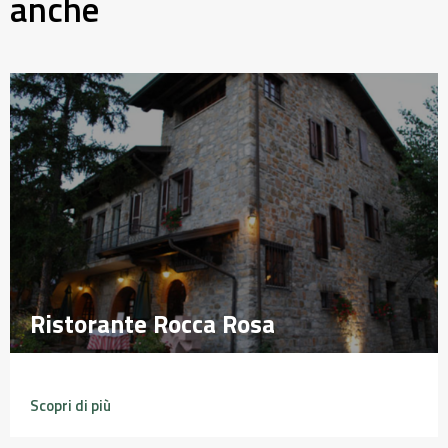
anche
Ristorante Rocca Rosa
Ristorante Rocca Rosa
Scopri di più