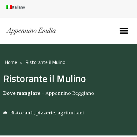
Italiano
Scopri l’Appennin
Pianifica il tuo viaggi
Perché vivere qui
Perché investire qui
Home
»
Ristorante il Mulino
Ristorante il Mulino
Dove mangiare
–
Appennino Reggiano
Ristoranti, pizzerie, agriturismi