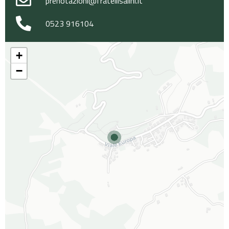
prenotazioni@fratellisalini.it
0523 916104
+
−