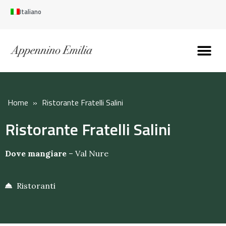
Italiano
Scopri l’Appennin
Pianifica il tuo viaggi
Perché vivere qui
Perché investire qui
Home
»
Ristorante Fratelli Salini
Ristorante Fratelli Salini
Dove mangiare
–
Val Nure
Ristoranti