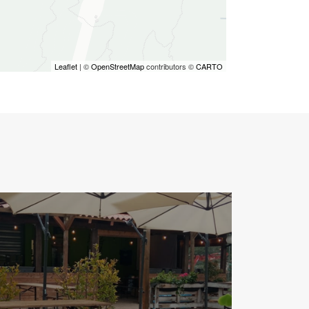
Leaflet
| ©
OpenStreetMap
contributors ©
CARTO