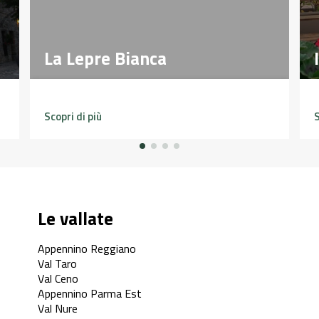
La Lepre Bianca
La Lepre Bianca
Scopri di più
S
Le vallate
Appennino Reggiano
Val Taro
Val Ceno
Appennino Parma Est
Val Nure