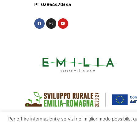
PI 02864470345
Per offrire informazioni e servizi nel miglior modo possibile, 
© Appennino Emilia | Powered by
Altrama Italia