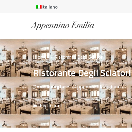
Italiano
Home
»
Ristorante Degli Sciatori
Ristorante Degli Sciatori
Dove mangiare
–
Appennino Reggiano
Ristoranti