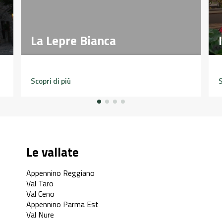
La Lepre Bianca
La Lepre Bianca
Scopri di più
S
Le vallate
Appennino Reggiano
Val Taro
Val Ceno
Appennino Parma Est
Val Nure