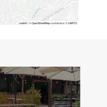
Leaflet
| ©
OpenStreetMap
contributors ©
CARTO