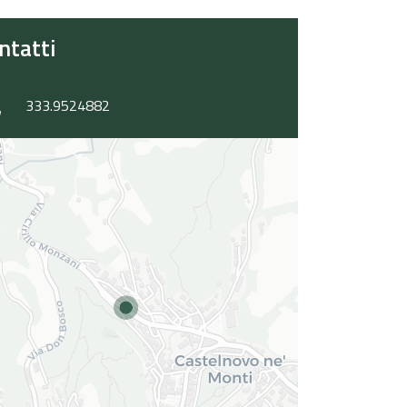
ntatti
333.9524882