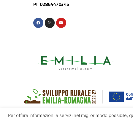
PI 02864470345
Per offrire informazioni e servizi nel miglior modo possibile, 
© Appennino Emilia | Powered by
Altrama Italia