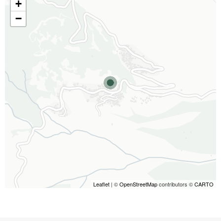
+
−
Leaflet
| ©
OpenStreetMap
contributors ©
CARTO