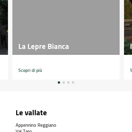
La Lepre Bianca
La Lepre Bianca
Scopri di più
S
Le vallate
Appennino Reggiano
Val Taro