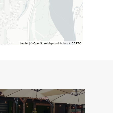
Leaflet
| ©
OpenStreetMap
contributors ©
CARTO