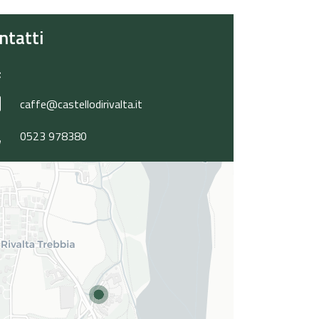
ntatti
caffe@castellodirivalta.it
0523 978380