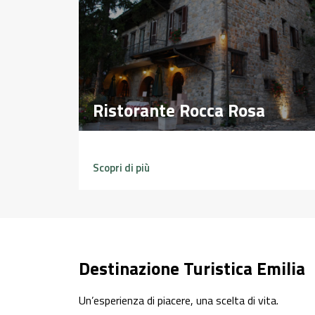
Ristorante Rocca Rosa
Ristorante Rocca Rosa
Scopri di più
Destinazione Turistica Emilia
Un’esperienza di piacere, una scelta di vita.