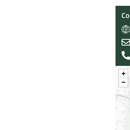
Co
+
−