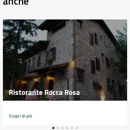
anche
Ristorante Rocca Rosa
Ristorante Rocca Rosa
Scopri di più