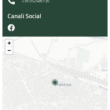
+39 052485130
Canali Social
+
−