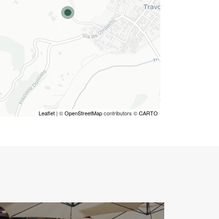
Leaflet
| ©
OpenStreetMap
contributors ©
CARTO