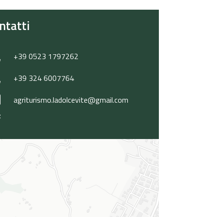
ntatti
+39 0523 1797262
+39 324 6007764
agriturismo.ladolcevite@gmail.com