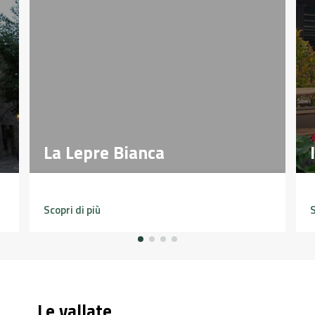
La Lepre Bianca
La Lepre Bianca
Scopri di più
S
Le vallate