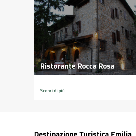
Ristorante Rocca Rosa
Ristorante Rocca Rosa
Scopri di più
Destinazione Turistica Emilia