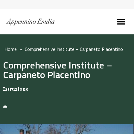
Scopri l’Appennin
Pianifica il tuo viaggi
Perché vivere qui
Perché investire qui
Home
»
Comprehensive Institute – Carpaneto Piacentino
Comprehensive Institute –
Carpaneto Piacentino
Istruzione