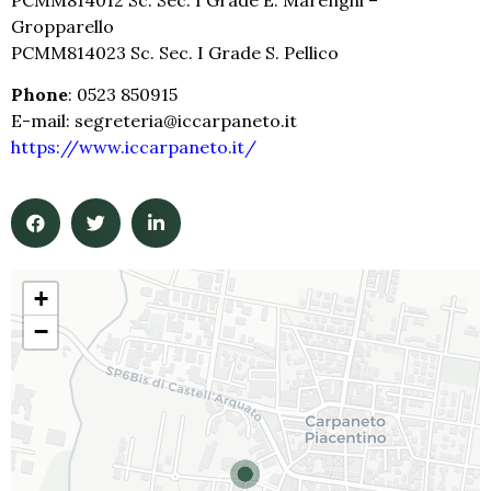
PCMM814012 Sc. Sec. I Grade E. Marenghi –
Gropparello
PCMM814023 Sc. Sec. I Grade S. Pellico
Phone
: 0523 850915
E-mail: segreteria@iccarpaneto.it
https://www.iccarpaneto.it/
+
−