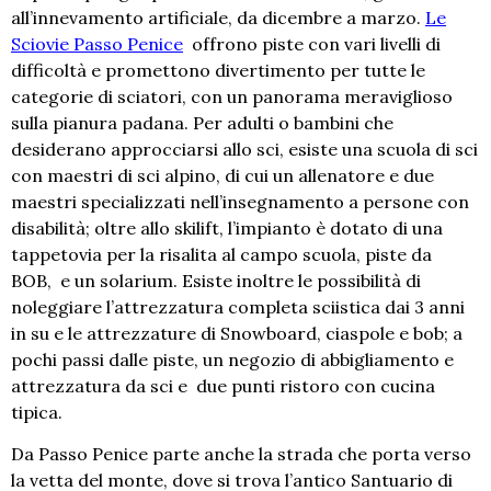
all’innevamento artificiale, da dicembre a marzo.
Le
Sciovie Passo Penice
offrono piste con vari livelli di
difficoltà e promettono divertimento per tutte le
categorie di sciatori, con un panorama meraviglioso
sulla pianura padana. Per adulti o bambini che
desiderano approcciarsi allo sci, esiste una scuola di sci
con maestri di sci alpino, di cui un allenatore e due
maestri specializzati nell’insegnamento a persone con
disabilità; oltre allo skilift, l’impianto è dotato di una
tappetovia per la risalita al campo scuola, piste da
BOB, e un solarium. Esiste inoltre le possibilità di
noleggiare l’attrezzatura completa sciistica dai 3 anni
in su e le attrezzature di Snowboard, ciaspole e bob; a
pochi passi dalle piste, un negozio di abbigliamento e
attrezzatura da sci e due punti ristoro con cucina
tipica.
Da Passo Penice parte anche la strada che porta verso
la vetta del monte, dove si trova l’antico Santuario di