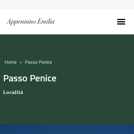
Scopri l’Appennin
Pianifica il tuo viaggi
Perché vivere qui
Perché investire qui
Home
»
Passo Penice
Passo Penice
Località