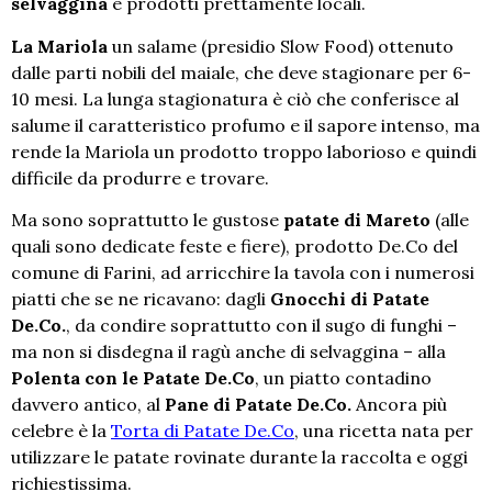
selvaggina
e prodotti prettamente locali.
La Mariola
un salame (presidio Slow Food) ottenuto
dalle parti nobili del maiale, che deve stagionare per 6-
10 mesi. La lunga stagionatura è ciò che conferisce al
salume il caratteristico profumo e il sapore intenso, ma
rende la Mariola un prodotto troppo laborioso e quindi
difficile da produrre e trovare.
Ma sono soprattutto le gustose
patate di Mareto
(alle
quali sono dedicate feste e fiere), prodotto De.Co del
comune di Farini, ad arricchire la tavola con i numerosi
piatti che se ne ricavano: dagli
Gnocchi di Patate
De.Co.
, da condire soprattutto con il sugo di funghi –
ma non si disdegna il ragù anche di selvaggina – alla
Polenta con le Patate De.Co
, un piatto contadino
davvero antico, al
Pane di Patate De.Co.
Ancora più
celebre è la
Torta di Patate De.Co
, una ricetta nata per
utilizzare le patate rovinate durante la raccolta e oggi
richiestissima.