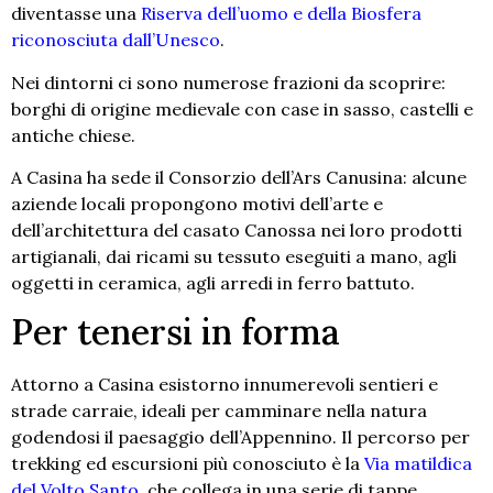
diventasse una
Riserva dell’uomo e della Biosfera
riconosciuta dall’Unesco
.
Nei dintorni ci sono numerose frazioni da scoprire:
borghi di origine medievale con case in sasso, castelli e
antiche chiese.
A Casina ha sede il Consorzio dell’Ars Canusina: alcune
aziende locali propongono motivi dell’arte e
dell’architettura del casato Canossa nei loro prodotti
artigianali, dai ricami su tessuto eseguiti a mano, agli
oggetti in ceramica, agli arredi in ferro battuto.
Per tenersi in forma
Attorno a Casina esistorno innumerevoli sentieri e
strade carraie, ideali per camminare nella natura
godendosi il paesaggio dell’Appennino. Il percorso per
trekking ed escursioni più conosciuto è la
Via matildica
del Volto Santo
, che collega in una serie di tappe